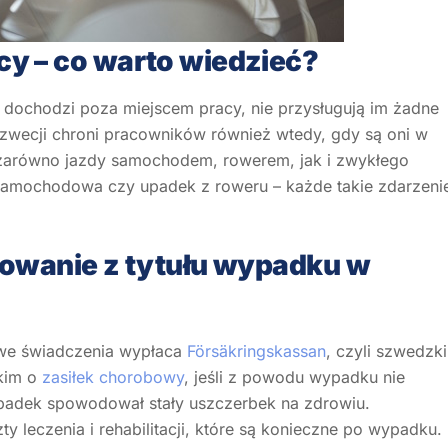
y – co warto wiedzieć?
 dochodzi poza miejscem pracy, nie przysługują im żadne
zwecji chroni pracowników również wtedy, gdy są oni w
 zarówno jazdy samochodem, rowerem, jak i zwykłego
a samochodowa czy upadek z roweru – każde takie zdarzeni
dowanie z tytułu wypadku w
owe świadczenia wypłaca
Försäkringskassan
, czyli szwedzki
tkim o
zasiłek chorobowy
, jeśli z powodu wypadku nie
ypadek spowodował stały uszczerbek na zdrowiu.
y leczenia i rehabilitacji, które są konieczne po wypadku.